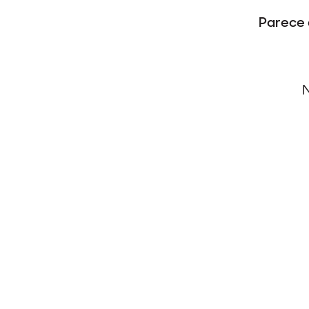
Parece 
N