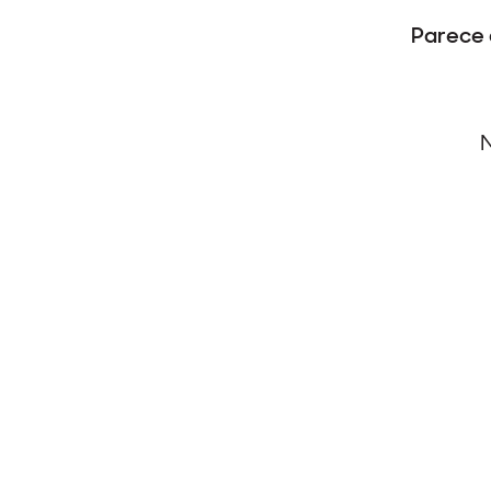
Parece 
N