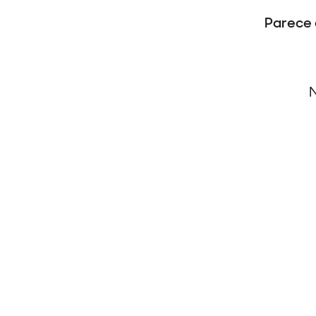
Parece 
N