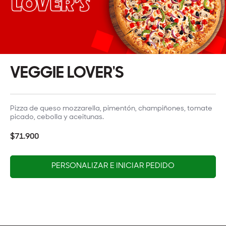
VEGGIE LOVER'S
Pizza de queso mozzarella, pimentón, champiñones, tomate
picado, cebolla y aceitunas.
$71.900
PERSONALIZAR E INICIAR PEDIDO