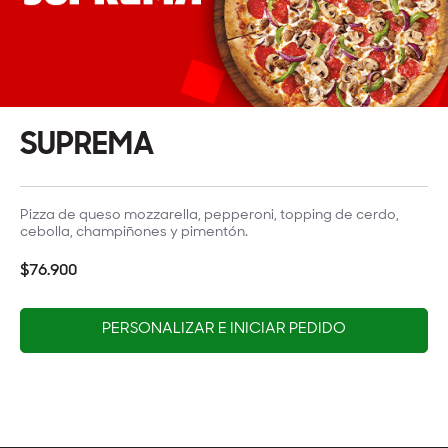
SUPREMA
Pizza de queso mozzarella, pepperoni, topping de cerdo,
cebolla, champiñones y pimentón.
$76.900
PERSONALIZAR E INICIAR PEDIDO