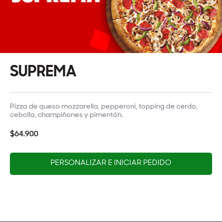
SUPREMA
Pizza de queso mozzarella, pepperoni, topping de cerdo,
cebolla, champiñones y pimentón.
$64.900
PERSONALIZAR E INICIAR PEDIDO