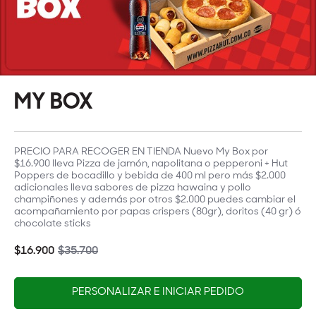
MY BOX
PRECIO PARA RECOGER EN TIENDA Nuevo My Box por
$16.900 lleva Pizza de jamón, napolitana o pepperoni + Hut
Poppers de bocadillo y bebida de 400 ml pero más $2.000
adicionales lleva sabores de pizza hawaina y pollo
champiñones y además por otros $2.000 puedes cambiar el
acompañamiento por papas crispers (80gr), doritos (40 gr) ó
chocolate sticks
$16.900
$35.700
PERSONALIZAR E INICIAR PEDIDO