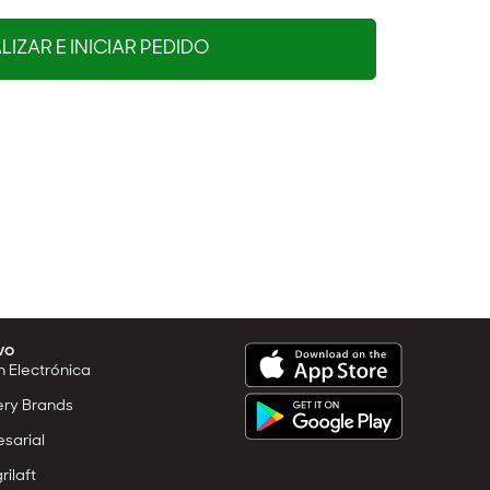
IZAR E INICIAR PEDIDO
vo
n Electrónica
ery Brands
esarial
rilaft