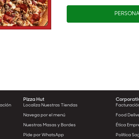
PERSONAL
Pizza Hut
Corporati
mación
Localiza Nuestras Tiendas
Facturació
Navega por el menú
Food Deliv
Nuestras Masas y Bordes
Ética Empr
Pide por WhatsApp
Política Sag