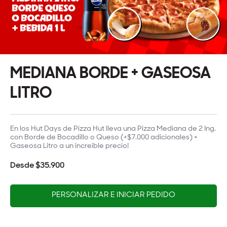
MEDIANA BORDE + GASEOSA
LITRO
En los Hut Days de Pizza Hut lleva una Pizza Mediana de 2 Ing.
con Borde de Bocadillo o Queso (+$7.000 adicionales) +
Gaseosa Litro a un increible precio!
Desde $35.900
PERSONALIZAR E INICIAR PEDIDO