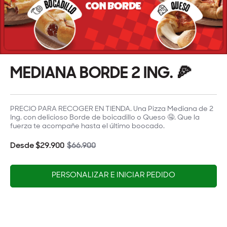
MEDIANA BORDE 2 ING. 🍕
PRECIO PARA RECOGER EN TIENDA. Una Pizza Mediana de 2
Ing. con delicioso Borde de boicadillo o Queso 🤤. Que la
fuerza te acompañe hasta el último boocado.
Desde $29.900
$66.900
PERSONALIZAR E INICIAR PEDIDO