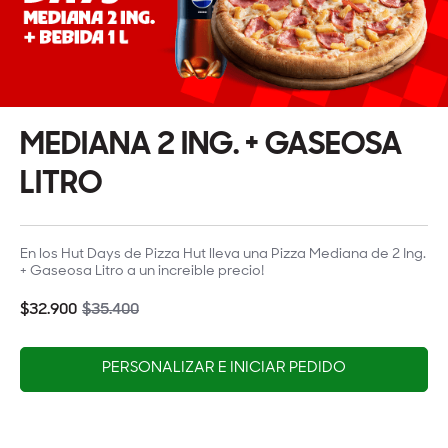
MEDIANA 2 ING. + GASEOSA
LITRO
En los Hut Days de Pizza Hut lleva una Pizza Mediana de 2 Ing.
+ Gaseosa Litro a un increible precio!
$32.900
$35.400
PERSONALIZAR E INICIAR PEDIDO