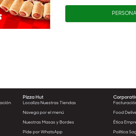
PERSONAL
Pizza Hut
Corporati
mación
Localiza Nuestras Tiendas
Facturació
Navega por el menú
Food Deliv
Nuestras Masas y Bordes
Ética Empr
Pide por WhatsApp
Política Sag