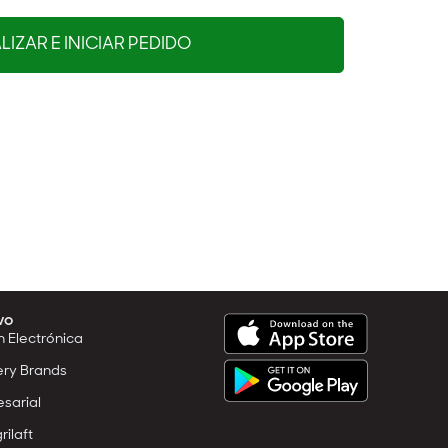
IZAR E INICIAR PEDIDO
vo
n Electrónica
ery Brands
esarial
rilaft