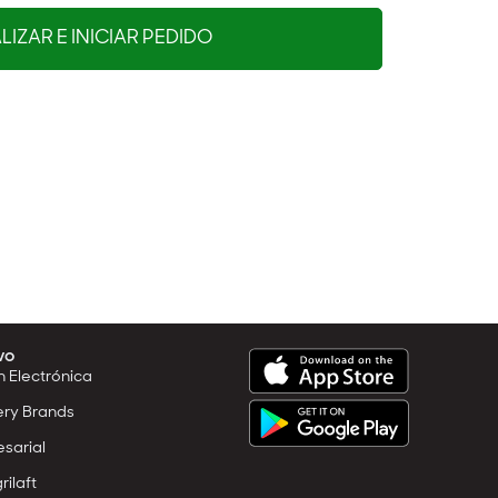
IZAR E INICIAR PEDIDO
vo
n Electrónica
ery Brands
esarial
rilaft