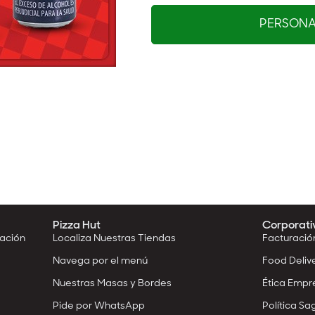
PERSONAL
Pizza Hut
Corporati
mación
Localiza Nuestras Tiendas
Facturació
Navega por el menú
Food Deliv
Nuestras Masas y Bordes
Ética Empr
Pide por WhatsApp
Política Sag