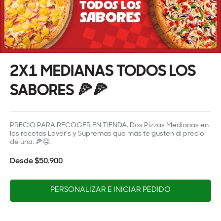
2X1 MEDIANAS TODOS LOS
SABORES 🍕🍕
PRECIO PARA RECOGER EN TIENDA. Dos Pizzas Medianas en
las recetas Lover's y Supremas que más te gusten al precio
de una. 🍕🤤.
Desde $50.900
PERSONALIZAR E INICIAR PEDIDO